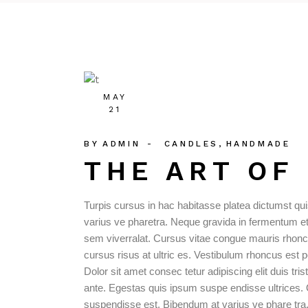
MAY
21
BY
ADMIN
CANDLES
HANDMADE
THE ART OF
Turpis cursus in hac habitasse platea dictumst qu
varius ve pharetra. Neque gravida in fermentum et s
sem viverralat. Cursus vitae congue mauris rhonc
cursus risus at ultric es. Vestibulum rhoncus est 
Dolor sit amet consec tetur adipiscing elit duis trist
ante. Egestas quis ipsum suspe endisse ultrices. 
suspendisse est. Bibendum at varius ve phare tra.