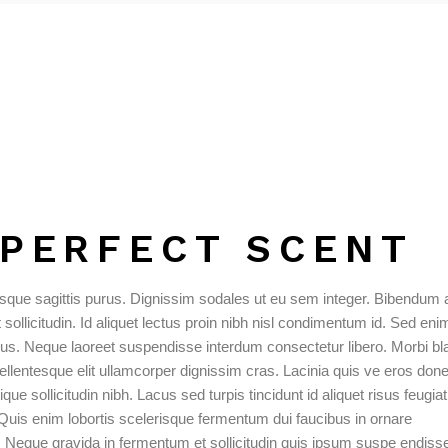
 PERFECT SCENT
isque sagittis purus. Dignissim sodales ut eu sem integer. Bibendum 
ollicitudin. Id aliquet lectus proin nibh nisl condimentum id. Sed eni
us. Neque laoreet suspendisse interdum consectetur libero. Morbi bla
pellentesque elit ullamcorper dignissim cras. Lacinia quis ve eros don
ique sollicitudin nibh. Lacus sed turpis tincidunt id aliquet risus feugiat
Quis enim lobortis scelerisque fermentum dui faucibus in ornare
 Neque gravida in fermentum et sollicitudin quis ipsum suspe endiss