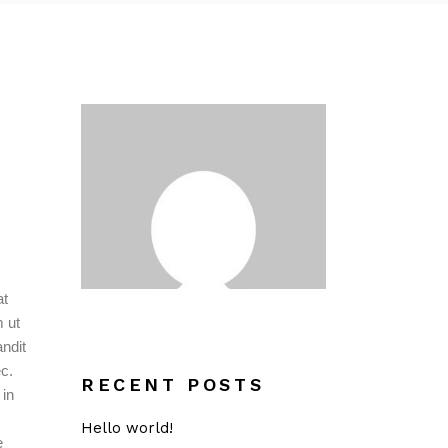
at
m ut
ndit
ec.
RECENT POSTS
 in
Hello world!
e