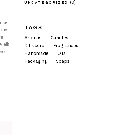
(0)
UNCATEGORIZED
.
uctus
TAGS
bulum
im
Aromas
Candles
 elit
Diffusers
Fragrances
ero
Handmade
Oils
Packaging
Soaps